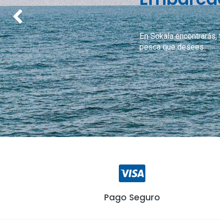
Anterior
En Sokala encontrarás,
pesca que desees.
Pago Seguro