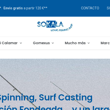
s*.
Envío gratis
a partir 120 €**
CONTACTO
S
gi Calamar
Gomexus
Mucho más
Marc
Spinning, Surf Casting
ión Fondeada... y un larg