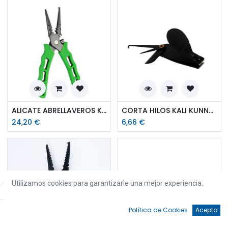
ALICATE ABRELLAVEROS KALI KUNNAN 18 INOXIDABLE
CORTA HILOS KALI KUNNAN PLUS
24,20
€
6,66
€
Utilizamos cookies para garantizarle una mejor experiencia.
Filtros
Por defecto
0
Política de Cookies
Acepto
Inicio
Búsqueda
Favoritos
Cuenta