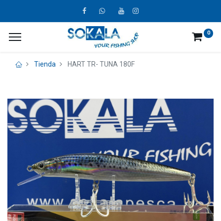
0
Tienda
HART TR- TUNA 180F