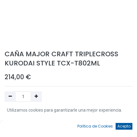
CAÑA MAJOR CRAFT TRIPLECROSS
KURODAI STYLE TCX-T802ML
214,00
€
Utilizamos cookies para garantizarle una mejor experiencia.
Añadir a la Cesta
0
Política de Cookies
Acepto
Añadir a Favoritos
Inicio
Búsqueda
Favoritos
Cuenta