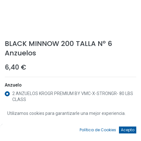
BLACK MINNOW 200 TALLA Nº 6
Anzuelos
6,40
€
Anzuelo
2 ANZUELOS KROGR PREMIUM BY VMC-X-STRONGR- 80 LBS
CLASS
2 ANZUELOS KROG PREMIUM 40LBS
Utilizamos cookies para garantizarle una mejor experiencia.
0
Política de Cookies
Acepto
Inicio
Búsqueda
Favoritos
Cuenta
Añadir a la Cesta