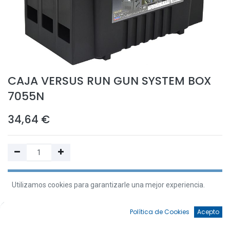
CAJA VERSUS RUN GUN SYSTEM BOX
7055N
34,64
€
Añadir a la Cesta
Utilizamos cookies para garantizarle una mejor experiencia.
Añadir a Favoritos
0
Política de Cookies
Acepto
Inicio
Búsqueda
Favoritos
Cuenta
¡Ups! Nos hemos quedado sin stock de este artículo. Resérvalo o