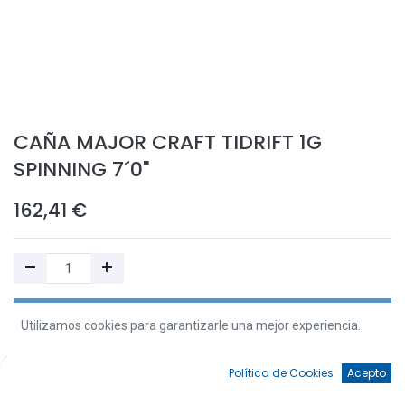
CAÑA MAJOR CRAFT TIDRIFT 1G
SPINNING 7´0"
162,41
€
Añadir a la Cesta
Utilizamos cookies para garantizarle una mejor experiencia.
Añadir a Favoritos
0
Política de Cookies
Acepto
Inicio
Búsqueda
Favoritos
Cuenta
¡Ups! Nos hemos quedado sin stock de este artículo. Resérvalo o