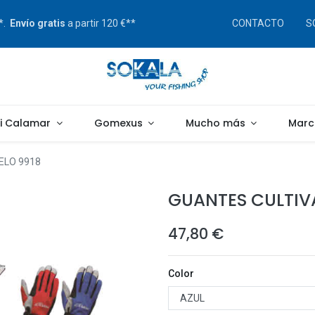
s*.
Envío gratis
a partir 120 €**
CONTACTO
S
gi Calamar
Gomexus
Mucho más
Marc
ELO 9918
GUANTES CULTIV
47,80
€
Color